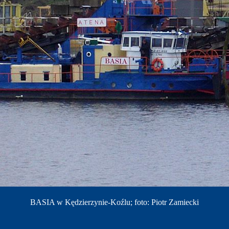
BASIA w Kędzierzynie-Koźlu; foto: Piotr Zamiecki