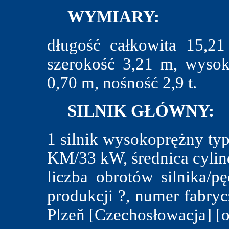
WYMIARY:
długość całkowita 15,2
szerokość 3,21 m, wysok
0,70 m, nośność 2,9 t.
SILNIK GŁÓWNY:
1 silnik wysokoprężny ty
KM/33 kW, średnica cylin
liczba obrotów silnika/p
produkcji ?, numer fabry
Plzeň [Czechosłowacja] [of