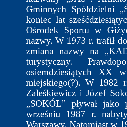
Gminnych Spółdzielni „
koniec lat sześćdziesiąty
Ośrodek Sportu w Giży
nazwy. W 1973 r. trafił d
zmiana nazwy na „KADE
turystyczny. Prawdo
osiemdziesiątych XX wi
miejskiego(?). W 1982 r
Zaleśkiewicz i Józef So
„SOKÓŁ” pływał jako p
wrześniu 1987 r. nabyt
Warszawy. Natomiast w 199