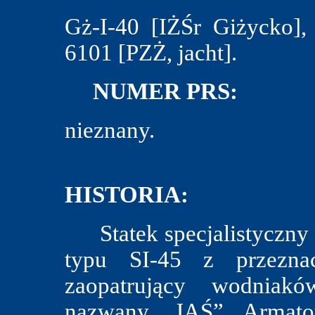
Gż-I-40 [IŻŚr Giżycko],
6101 [PZŻ, jacht].
NUMER PRS:
nieznany.
HISTORIA:
Statek specjalistyczny 
typu SI-45 z przezna
zaopatrujący wodniakó
nazwany „JAŚ”. Armato