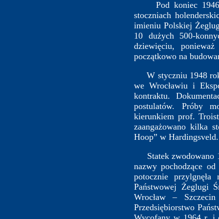
Pod koniec 1946 rok
stoczniach holendersk
imieniu Polskiej Żegl
10 dużych 500-konny
dziewięciu, ponieważ
początkowo na budowane
W styczniu 1948 roku
we Wrocławiu i Ekspo
kontraktu. Dokumenta
postulatów. Próby m
kierunkiem prof. Trois
zaangażowano kilka s
Hoop” w Hardingsveld.
Statek zwodowano 15 
nazwy pochodzące od 
potocznie przylgnęła
Państwowej Żeglugi Ś
Wrocław – Szczecin
Przedsiębiorstwo Pańs
Wycofany w 1964 r. i 