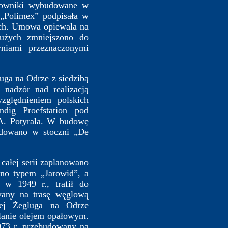
lowniki wybudowane w
 „Polimex” podpisała w
ych. Umowa opiewała na
użych zmniejszono do
wniami przeznaczonymi
a na Odrze z siedzibą
nadzór nad realizacją
zględnieniem polskich
dig Proefstation pod
. A. Potyrała. W budowę
udowano w stoczni „De
łej serii zaplanowano
no typem „Jarowid”, a
 w 1949 r., trafił do
wany na trasę węglową
ej Żegluga na Odrze
lanie olejem opałowym.
973 r. przebudowany na