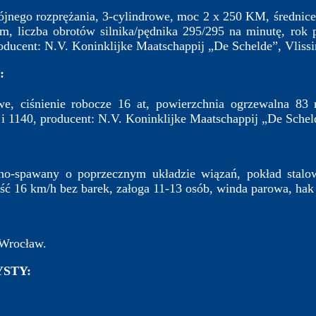
jnego rozprężania, 3-cylindrowe, moc 2 x 250 KM, średnic
, liczba obrotów silnika/pędnika 295/295 na minutę, rok 
roducent: N.V. Koninklijke Maatschappij „De Schelde”, Vlissi
:
e, ciśnienie robocze 16 at, powierzchnia ogrzewalna 83
i 1140, producent: N.V. Koninklijke Maatschappij „De Scheld
no-spawany o poprzecznym układzie wiązań, pokład stalo
ość 16 km/h bez barek, załoga 11-13 osób, winda parowa, hak
 Wrocław.
STY: