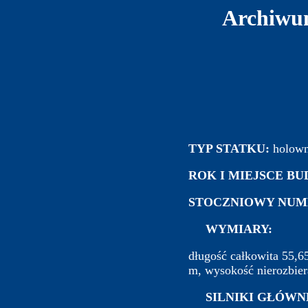
Archiwum
TYP STATKU:
holown
ROK I MIEJSCE B
STOCZNIOWY NUM
WYMIARY:
długość całkowita 55,6
m, wysokość nierozbier
SILNIKI GŁÓWN