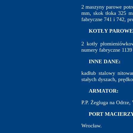
2 maszyny parowe potró
mm, skok tłoka 325 mm
fabryczne 741 i 742, p
KOTŁY PAROWE
2 kotły płomieniówkow
numery fabryczne 1139 
INNE DANE:
kadłub stalowy nitowa
stałych dyszach, prędk
ARMATOR:
P.P. Żegluga na Odrze,
PORT MACIERZY
Wrocław.