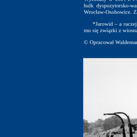
hulk dyspozytorsko-w
Wrocław-Osobowice. Z
*Jarowid – a raczej J
mu się związki z wiosną
© Opracował Waldemar