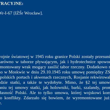
RACYJNE:
r-I-67 [IŻŚr Wrocław].
nie światowej w 1945 roku granice Polski zostały przesun
zarówno w taborze pływającym, jak i hydrotechnice spowodo
montowany wrak mogący zasilić tabor rzeczny. Dodatkowo ro
ano w Moskwie w dniu 29.10.1945 roku umowę pomiędzy ZS
polskich portach i akwenach rzecznych, Rosjanie rekwirowal
odzie statki, a także te wydobyte. Mimo, że §2 tej umow
iu tej umowy statki, jak holowniki, barki, szalandy, prom
łasność Polski. Ale to tylko umowa, której wojskowi kom
iło konflikty. Zdarzało się bowiem, że wyremontowane już
e.