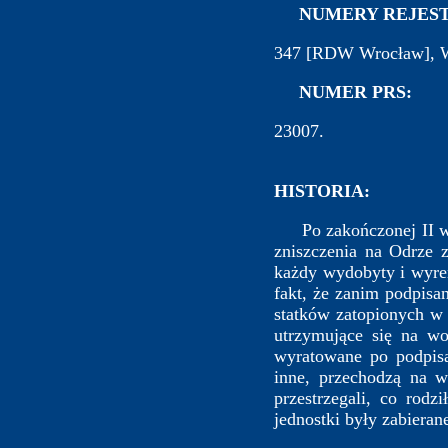
NUMERY REJEST
347 [RDW Wrocław], W
NUMER PRS:
23007.
HISTORIA:
Po zakończonej II woj
zniszczenia na Odrze 
każdy wydobyty i wyre
fakt, że zanim podpis
statków zatopionych w 
utrzymujące się na w
wyratowane po podpisan
inne, przechodzą na w
przestrzegali, co rodz
jednostki były zabieran