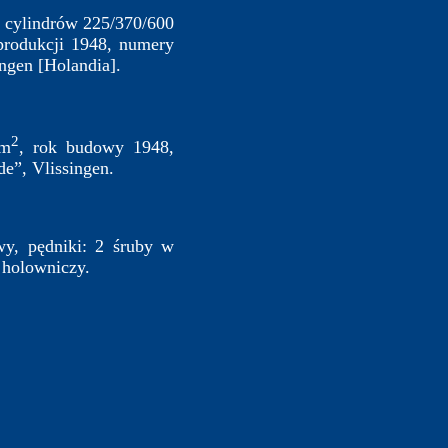
e cylindrów 225/370/600
produkcji 1948, numery
ngen [Holandia].
2
 m
, rok budowy 1948,
e”, Vlissingen.
wy, pędniki: 2 śruby w
 holowniczy.