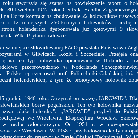
u stworzyła się szansa na powiększenie taboru o ho
ich. 30 kwietnia 1947 roku Centrala Handlu Zagranicznego
ugi na Odrze kontrakt na zbudowanie 22 holowników trasow
ch i 12 mniejszych 250-konnych holowników. Liczbę d
 strona holenderska dysponowała już gotowymi 9 siło
 dla Wlk. Brytanii trałowce.
 w miejsce zlikwidowanej PŻnO powstała Państwowa Żeglug
zyturami w Gliwicach, Koźlu i Szczecinie. Przejęła ona 
cję na ten typ holownika opracowano w Holandii z uw
odelowe przeprowadzono w Nederlands Scheepsbouwkun
ta. Polskę reprezentował prof. Politechniki Gdańskiej, inż
toczni holenderskich, z tym że prototypowy holownik zb
grudnia 1948 roku. Otrzymał on nazwę „JAROWID”. Dla ca
słowiańskich bóstw pogańskich. Ten typ holownika nazwa
 nazwa „duże holendry”. „JAROWID” przybył do Polski
ródlądowej we Wrocławiu, Ekspozytura Wrocław. Skiero
 w ruchu całodobowym. Od 1951 r. w nowopowstał
twowe we Wrocławiu. W 1958 r. przebudowano kotły na opa
odstawiony do rezerwy w Bazie Obsługi Technicznej. W 1