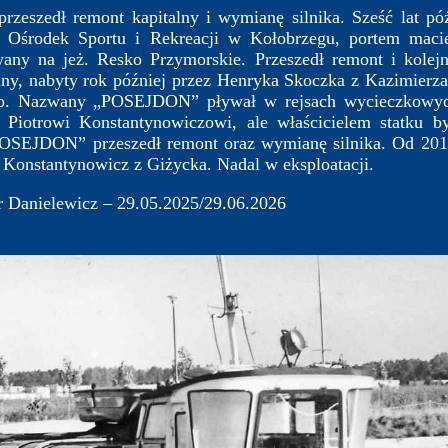
szedł remont kapitalny i wymianę silnika. Sześć lat pó
 Ośrodek Sportu i Rekreacji w Kołobrzegu, portem macie
any na jeż. Resko Przymorskie. Przeszedł remont i kolej
any, nabyty rok później przez Henryka Skoczka z Kazimier
o. Nazwany „POSEJDON” pływał w rejsach wycieczkowyc
 Piotrowi Konstantynowiczowi, ale właścicielem statku
OSEJDON” przeszedł remont oraz wymianę silnika. Od 2012 
r Konstantynowicz z Giżycka. Nadal w eksploatacji.
Danielewicz – 29.05.2025/29.06.2026