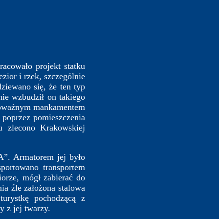
cowało projekt statku
ior i rzek, szczególnie
ziewano się, że ten typ
nie wzbudził on takiego
u. Poważnym mankamentem
ł poprzez pomieszczenia
u zlecono Krakowskiej
. Armatorem jej było
sportowano transportem
orze, mógł zabierać do
a źle założona stalowa
turystkę pochodzącą z
 z jej twarzy.