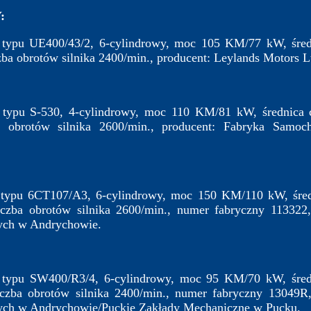
:
y typu UE400/43/2, 6-cylindrowy, moc 105 KM/77 kW, śred
zba obrotów silnika 2400/min., producent: Leylands Motors Lt
y typu S-530, 4-cylindrowy, moc 110 KM/81 kW, średnica 
a obrotów silnika 2600/min., producent: Fabryka Samo
y typu 6CT107/A3, 6-cylindrowy, moc 150 KM/110 kW, śred
czba obrotów silnika 2600/min., numer fabryczny 113322
ych w Andrychowie.
y typu SW400/R3/4, 6-cylindrowy, moc 95 KM/70 kW, śred
czba obrotów silnika 2400/min., numer fabryczny 13049R
ych w Andrychowie/Puckie Zakłady Mechaniczne w Pucku.