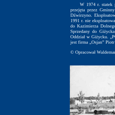
W 1974 r. statek prze
przejęta przez Gminny
Dźwirzyno. Eksploatow
1991 r. nie eksploatow
do Kazimierza Dolneg
Sprzedany do Giżycka
Oddział w Giżycku. „P
jest firma „Osjan” Piot
© Opracował Waldemar 