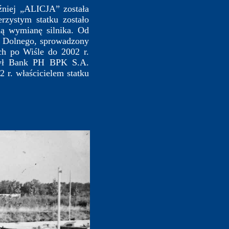
źniej „ALICJA” została
rzystym statku zostało
ną wymianę silnika. Od
za Dolnego, sprowadzony
h po Wiśle do 2002 r.
 był Bank PH BPK S.A.
r. właścicielem statku