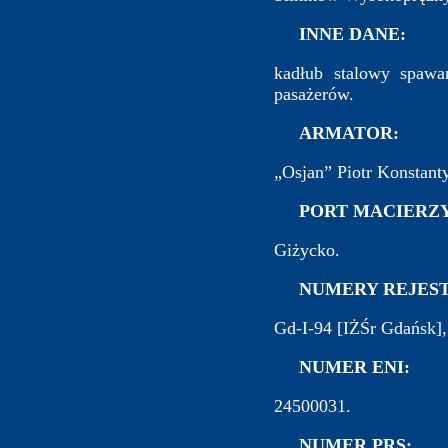
INNE DANE:
kadłub stalowy spawa
pasażerów.
ARMATOR:
„Osjan” Piotr Konstant
PORT MACIERZY
Giżycko.
NUMERY REJEST
Gd-I-94 [IŻŚr Gdańsk]
NUMER ENI:
24500031.
NUMER PRS: