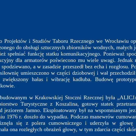
ojektów i Studiów Taboru Rzecznego we Wrocławiu opra
zonego do obsługi sztucznych zbiorników wodnych, małych jez
ież spełniać funkcję statku komunikacyjnego. Ponieważ spod
akcyjny dla armatorów poświecono mu wiele uwagi. Jednak 
ię spodziewano, a w zasadzie przeszedł bez echa i rozgłos
 siłownię umieszczono w części dziobowej i wał przechodzi
c zwiększony hałas i wibrację kadłuba. Budowę prototyp
akowie.
dowanym w Krakowskiej Stoczni Rzecznej była „ALICJA”
iorstwo Turystyczne z Koszalina, gotowy statek przetran
 jeziorem Jamno. Eksploatowany był na wspomnianym jezi
niu 1976 r. doszło do wypadku. Podczas manewrów cumowani
liznęła się z polera cumowniczego i uderzyła w głowę 
a ona rozległych obrażeń głowy, w tym zdarcia części skóry