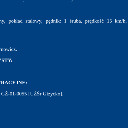
ny, pokład stalowy, pędnik: 1 śruba, prędkość 15 km/h,
ynowicz.
STY:
RACYJNE:
, GŻ-01-0055 [UŻŚr Gizycko].