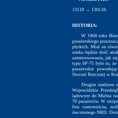
13118 → 130118.
HISTORIA:
W 1968 roku Biuro Pr
pasażerskiego przeznac
płytkich. Miał on równ
statku będzie dość atr
zainteresowania, jak s
typu SP-75 było to, że
pasażerskie powodują
Stoczni Rzecznej w Kr
Drugim statkiem zbu
Wojewódzkie Przedsięb
lądowym do Mielna nad
70 pasażerów. W sierp
lina cumownicza, ześ
ówczesnego NRD. Doznał