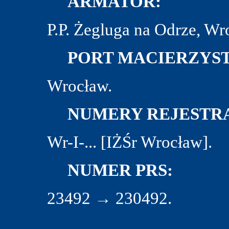
ARMATOR:
P.P. Żegluga na Odrze, Wr
PORT MACIERZYST
Wrocław.
NUMERY REJESTRA
Wr-I-... [IŻŚr Wrocław].
NUMER PRS:
23492 → 230492.