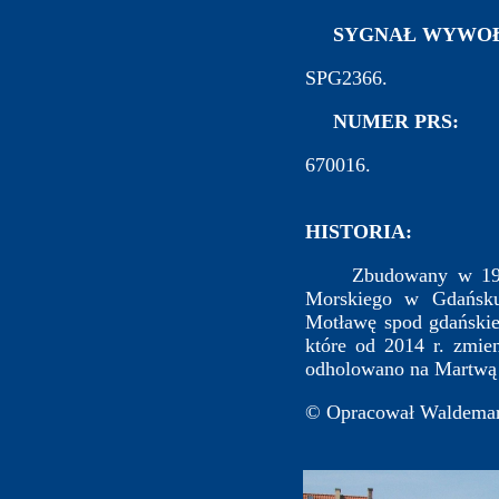
SYGNAŁ WYWOŁ
SPG2366.
NUMER PRS:
670016.
HISTORIA:
Zbudowany w 1987 r.
Morskiego w Gdańsk
Motławę spod gdański
które od 2014 r. zmi
odholowano na Martwą Wi
© Opracował Waldemar