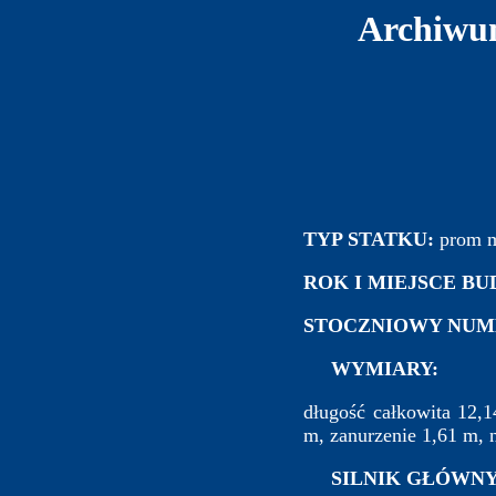
Archiwum
TYP STATKU:
prom m
ROK I MIEJSCE B
STOCZNIOWY NUM
WYMIARY:
długość całkowita 12,
m, zanurzenie 1,61 m, n
SILNIK GŁÓWNY