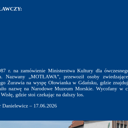
AWCZY:
 na zamówienie Ministerstwa Kultury dla ówczesneg
u. Nazwany „MOTŁAWA”, przewoził osoby zwiedzające
ego Żurawia na wyspę Ołowianka w Gdańsku, gdzie znajduj
eniło nazwę na Narodowe Muzeum Morskie. Wycofany w c
słę, gdzie stoi czekając na dalszy los.
 Danielewicz – 17.06.2026