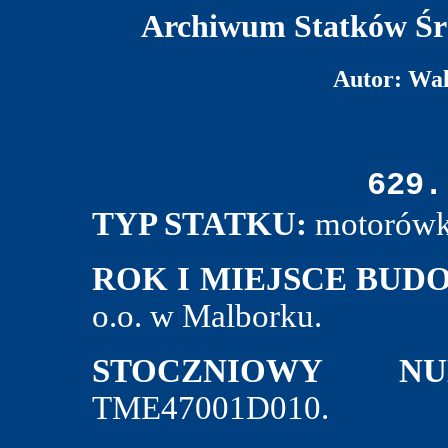
Archiwum Statków Śr
Autor: Wa
629.
TYP STATKU:
motorówka
ROK I MIEJSCE BUD
o.o. w Malborku.
STOCZNIOWY N
TME47001D010.