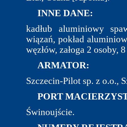
INNE DANE:
kadłub aluminiowy spa
wiązań, pokład aluminiowy
węzłów, załoga 2 osoby, 8
ARMATOR:
Szczecin-Pilot sp. z o.o., 
PORT MACIERZYST
Świnoujście.