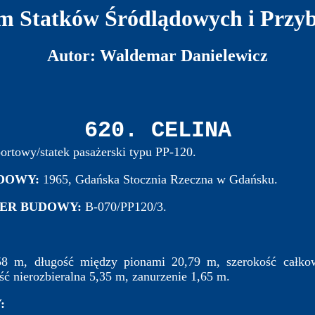
 Statków Śródlądowych i Przy
Autor: Waldemar Danielewicz
620. CELINA
rtowy/statek pasażerski typu PP-120.
UDOWY:
1965, Gdańska Stocznia Rzeczna w Gdańsku.
ER BUDOWY:
B-070/PP120/3.
,58 m, długość między pionami 20,79 m, szerokość całko
ć nierozbieralna 5,35 m, zanurzenie 1,65 m.
: