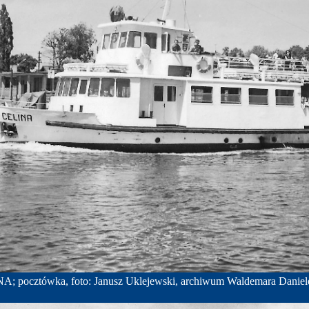
A; pocztówka, foto: Janusz Uklejewski, archiwum Waldemara Daniel