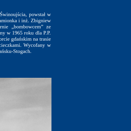
Świnoujścia, powstał w
amionka i inż. Zbigniew
larnie „bombowcem” ze
ny w 1965 roku dla P.P.
cie gdańskim na trasie
ycieczkami. Wycofany w
ańsku-Stogach.