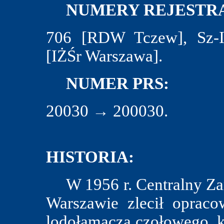
NUMERY REJESTRA
706 [RDW Tczew], Sz-I-
[IŻŚr Warszawa].
NUMER PRS:
20030 → 200030.
HISTORIA:
W 1956 r. Centralny Za
Warszawie zlecił opraco
lodołamacza czołowego, kt