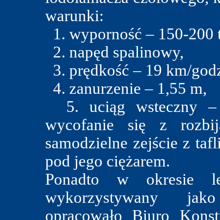
warunki:
1. wyporność – 150-200 t
2. napęd spalinowy,
3. prędkość – 19 km/godz
4. zanurzenie – 1,55 m,
5. uciąg wsteczny – 3
wycofanie się z rozbi
samodzielne zejście z tafl
pod jego ciężarem.
Ponadto w okresie l
wykorzystywany jak
opracowało Biuro Kons