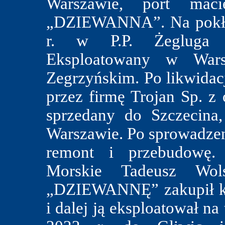
Warszawie, port maci
„DZIEWANNA”. Na pokład
r. w P.P. Żegluga 
Eksploatowany w Wars
Zegrzyńskim. Po likwidacj
przez firmę Trojan Sp. z
sprzedany do Szczecina
Warszawie. Po sprowadzeni
remont i przebudowę. 
Morskie Tadeusz Wol
„DZIEWANNĘ” zakupił kpt
i dalej ją eksploatował n