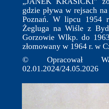
„JANEK KRASICKI” zost
gdzie pływa w rejsach na
Poznań. W lipcu 1954 r.
Żegluga na Wiśle z Byd
Gorzowie Wlkp. do 1963 
złomowany w 1964 r. w C
© Opracował Wal
02.01.2024/24.05.2026