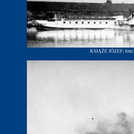
KSIĄŻE JÓZEF; foto: