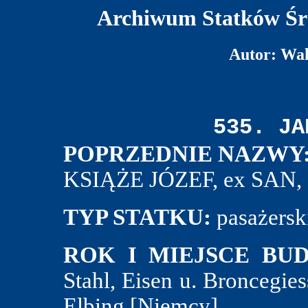
Archiwum Statków Śr
Autor: Wa
535. JA
POPRZEDNIE NAZWY
KSIĄŻE JÓZEF, ex SAN
TYP STATKU:
pasażersk
ROK I MIEJSCE BU
Stahl, Eisen u. Broncegies
Elbing [Niemcy].