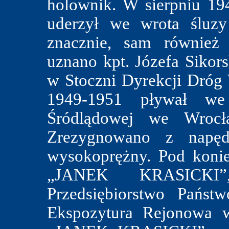
holownik. W sierpniu 19
uderzył we wrota śluzy
znacznie, sam również
uznano kpt. Józefa Sikors
w Stoczni Dyrekcji Dróg
1949-1951 pływał we 
Śródlądowej we Wrocł
Zrezygnowano z napęd
wysokoprężny. Pod koni
„JANEK KRASICKI”
Przedsiębiorstwo Państ
Ekspozytura Rejonowa 