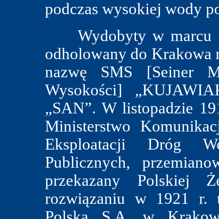
podczas wysokiej wody po
Wydobyty w marcu 1916
odholowany do Krakowa n
nazwę SMS [Seiner Ma
Wysokości] „KUJAWIA
„SAN”. W listopadzie 191
Ministerstwo Komunikacj
Eksploatacji Dróg W
Publicznych, przemia
przekazany Polskiej Ż
rozwiązaniu w 1921 r. 
Polska S.A. w Krakowi