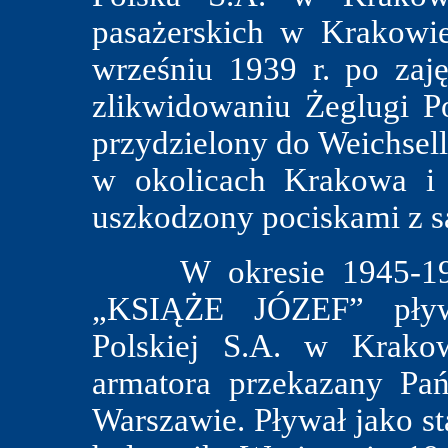
pasażerskich w Krakowi
wrześniu 1939 r. po za
zlikwidowaniu Żeglugi P
przydzielony do Weichsel
w okolicach Krakowa i
uszkodzony pociskami z s
W okresie 1945-1946 
„KSIĄŻE JÓZEF” pływ
Polskiej S.A. w Krako
armatora przekazany Pa
Warszawie. Pływał jako st