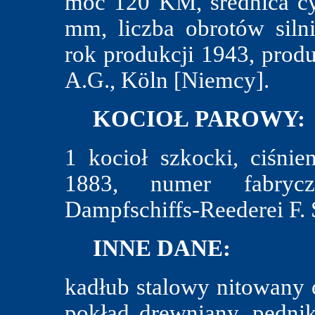
moc 120 KM, średnica cy
mm, liczba obrotów siln
rok produkcji 1943, prod
A.G., Köln [Niemcy].
KOCIOŁ PAROWY:
1 kocioł szkocki, ciśni
1883, numer fabrycz
Dampfschiffs-Reederei F. 
INNE DANE:
kadłub stalowy nitowany 
pokład drewniany, pędni