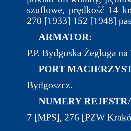
szuflowe, prędkość 14 km
270 [1933] 152 [1948] pa
ARMATOR:
P.P. Bydgoska Żegluga na
PORT MACIERZYST
Bydgoszcz.
NUMERY REJESTRA
7 [MPS], 276 [PZW Krakó