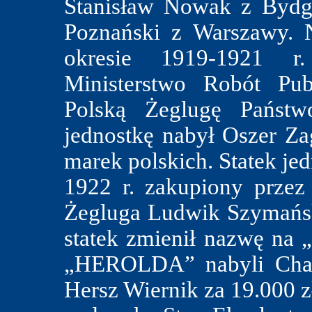
Stanisław Nowak z Bydg
Poznański z Warszawy.
okresie 1919-1921 r
Ministerstwo Robót Pu
Polską Żeglugę Państw
jednostkę nabył Oszer Za
marek polskich. Statek je
1922 r. zakupiony przez
Żegluga Ludwik Szymański
statek zmienił nazwę na
„HEROLDA” nabyli Chask
Hersz Wiernik za 19.000 z