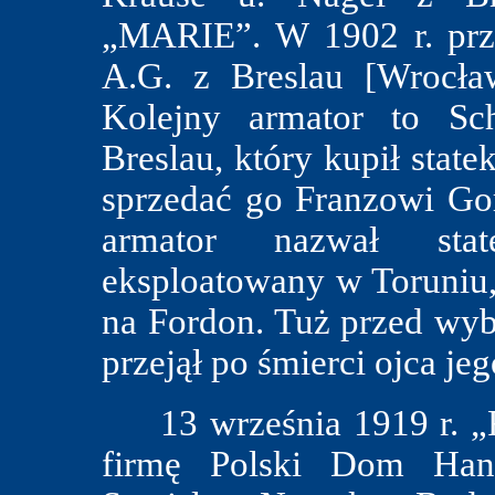
„MARIE”. W 1902 r. przej
A.G. z Breslau [Wrocła
Kolejny armator to Sc
Breslau, który kupił state
sprzedać go Franzowi Go
armator nazwał sta
eksploatowany w Toruniu,
na Fordon. Tuż przed wyb
przejął po śmierci ojca je
13 września 1919 r. „F
firmę Polski Dom Hand