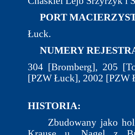
Chaskiel Lejb Srzyrzyk i 
PORT MACIERZYST
Łuck.
NUMERY REJESTRA
304 [Bromberg], 205 [T
[PZW Łuck], 2002 [PZW 
HISTORIA:
Zbudowany jako holown
Krause u. Nagel z Br