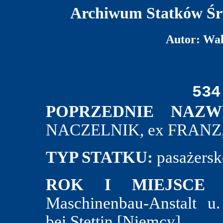
Archiwum Statków Śr
Autor: Wa
534
POPRZEDNIE NAZW
NACZELNIK, ex FRANZ,
TYP STATKU:
pasażersk
ROK I MIEJSCE 
Maschinenbau-Anstalt u.
bei Stettin [Niemcy].