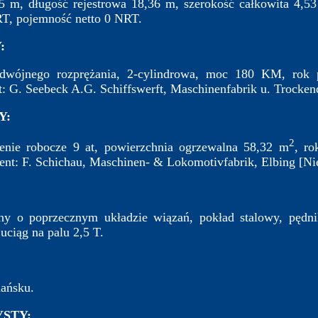
5 m, długość rejestrowa 18,36 m, szerokość całkowita 4,5
RT, pojemność netto 0 NRT.
:
wójnego rozprężania, 2-cylindrowa, moc 180 KM, rok 
t: G. Seebeck A.G. Schiffswerft, Maschinenfabrik u. Trocke
Y:
2
nienie robocze 9 at, powierzchnia ogrzewalna 58,32 m
, r
ent: F. Schichau, Maschinen- & Lokomotivfabrik, Elbing [N
ny o poprzecznym układzie wiązań, pokład stalowy, pędni
uciąg na palu 2,5 T.
ańsku.
STY: