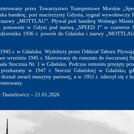
owany przez Towarzystwo Transportowe Morskie „Spe
ska banderę, port macierzysty Gdynia, sygnał wywoławczy
i nazwy „MOTTLAU”. Pływał pod banderą Wolnego Miasta 
. ponownie w Gdyni pod nazwą „SPEED I” w czarterze f
aździernika 1936 r. powrót do Gdańska i nazwy „MOTTLAU”
45 r. w Gdańsku. Wydobyty przez Oddział Taboru Pływaj
e wrześniu 1945 r. Skierowany do remontu do ówczesnej St
ała Stocznia Nr. 1 w Gdańsku. Podczas remontu przejęty prz
ie przekazany w 1947 r. Stoczni Gdańskiej w Gdańsku, g
oznał awarii maszyny parowej, a w 1951 r. zderzył się z
złomowany.
 Danielewicz – 21.01.2026