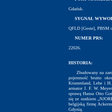
Gdańsk.
SYGNAŁ WYWOŁ
QFLD [Geste], PBSM do
NUMER PRS:
22026.
HISTORIA:
Zbudowany na zamówie
pojemność brutto ok
Krummland, Lehe i H.
armator J. F. W. Meyer
sprawą Hansa Otto Go
się ze statkiem „NJOR
belgijską firmę Acker
Gdynią.