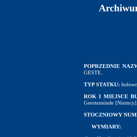
Archiwum
POPRZEDNIE NAZ
GESTE.
TYP STATKU:
holown
ROK I MIEJSCE B
Geestemünde [Niemcy]
STOCZNIOWY NUM
WYMIARY: