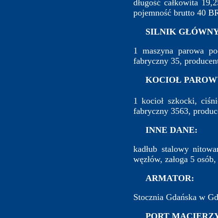
długość całkowita 19,2
pojemność brutto 40 B
SILNIK GŁÓWNY
1 maszyna parowa pod
fabryczny 35, producen
KOCIOŁ PAROW
1 kocioł szkocki, ciś
fabryczny 3563, produc
INNE DANE:
kadłub stalowy nitowa
węzłów, załoga 5 osób, 
ARMATOR:
Stocznia Gdańska w Gd
PORT MACIERZY