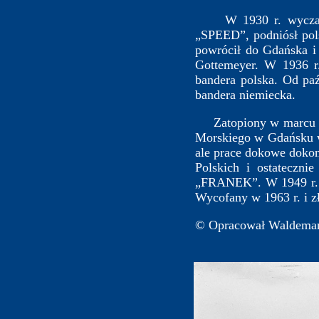
W 1930 r. wyczarter
„SPEED”, podniósł pol
powrócił do Gdańska 
Gottemeyer. W 1936 r
bandera polska. Od p
bandera niemiecka.
Zatopiony w marcu 19
Morskiego w Gdańsku w
ale prace dokowe dokon
Polskich i ostateczn
„FRANEK”. W 1949 r. d
Wycofany w 1963 r. i 
© Opracował Waldemar