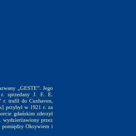
nazwany „GESTE”. Jego
. sprzedany J. F. E.
. trafił do Cuxhaven,
k] przybył w 1921 r. za
rcie gdańskim zderzył
. wydzierżawiony przez
mu pomiędzy Oksywiem i