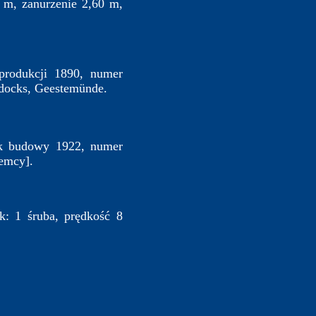
3 m, zanurzenie 2,60 m,
produkcji 1890, numer
ndocks, Geestemünde.
ok budowy 1922, numer
iemcy].
k: 1 śruba, prędkość 8