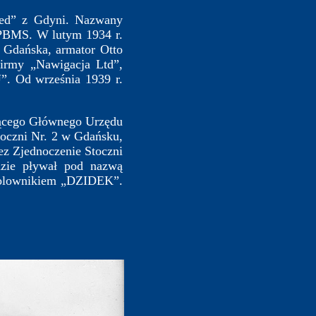
ed” z Gdyni. Nazwany
 PBMS. W lutym 1934 r.
Gdańska, armator Otto
irmy „Nawigacja Ltd”,
. Od września 1939 r.
ącego Głównego Urzędu
oczni Nr. 2 w Gdańsku,
ez Zjednoczenie Stoczni
dzie pływał pod nazwą
 holownikiem „DZIDEK”.