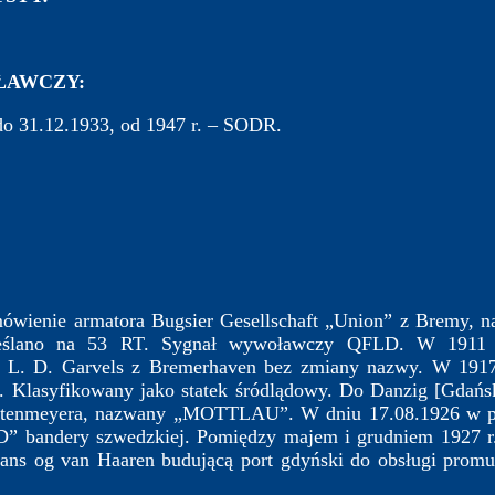
AWCZY:
 31.12.1933, od 1947 r. – SODR.
nie armatora Bugsier Gesellschaft „Union” z Bremy, 
reślano na 53 RT. Sygnał wywoławczy QFLD. W 1911 r
 L. D. Garvels z Bremerhaven bez zmiany nazwy. W 1917 r
. Klasyfikowany jako statek śródlądowy. Do Danzig [Gdańs
ttenmeyera, nazwany „MOTTLAU”. W dniu 17.08.1926 w po
D” bandery szwedzkiej. Pomiędzy majem i grudniem 1927 r
mans og van Haaren budującą port gdyński do obsługi pro