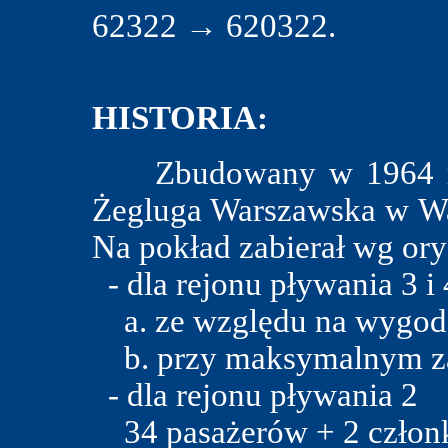
62322 → 620322.
HISTORIA:
Zbudowany w 1964 r. ja
Żegluga Warszawska w W
Na pokład zabierał wg or
- dla rejonu pływania 3 i 
a. ze względu na wygodę
b. przy maksymalnym za
- dla rejonu pływania 2
34 pasażerów + 2 członk