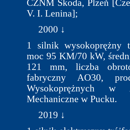
ČZNM Škoda, Plzeň [Czec
V. I. Lenina];
2000 ↓
1 silnik wysokoprężny 
moc 95 KM/70 kW, średni
121 mm, liczba obrotó
fabryczny AO30, prod
Wysokoprężnych w An
Mechaniczne w Pucku.
2019 ↓