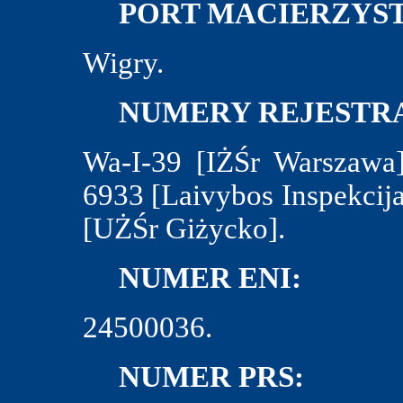
PORT MACIERZYST
Wigry.
NUMERY REJESTRA
Wa-I-39 [IŻŚr Warszawa
6933 [Laivybos Inspekcij
[UŻŚr Giżycko].
NUMER ENI:
24500036.
NUMER PRS: