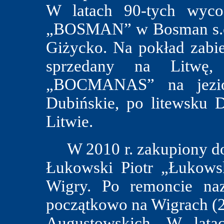
W latach 90-tych wyco
„BOSMAN” w Bosman s.c.
Giżycko. Na pokład zabie
sprzedany na Litwę
„BOCMANAS” na jezior
Dubińskie, po litewsku 
Litwie.
W 2010 r. zakupiony do 
Łukowski Piotr „Łukowsk
Wigry. Po remoncie n
początkowo na Wigrach (2
Augustowskich. W lata