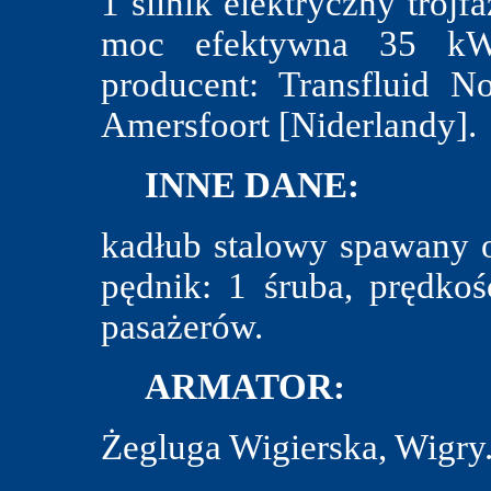
1 silnik elektryczny trój
moc efektywna 35 k
producent: Transfluid N
Amersfoort [Niderlandy].
INNE DANE:
kadłub stalowy spawany 
pędnik: 1 śruba, prędko
pasażerów.
ARMATOR:
Żegluga Wigierska, Wigry